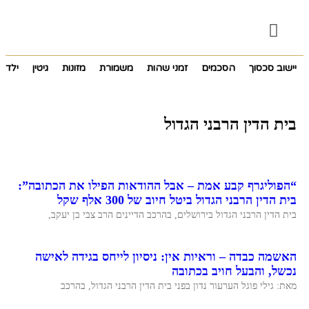
יישוב סכסוך
הסכמים
זמני שהות
משמורת
מזונות
גיטין
ילדים
בית הדין הרבני הגדול
“הפוליגרף קבע אמת – אבל ההודאות הפילו את הכתובה”:
בית הדין הרבני הגדול ביטל חיוב של 300 אלף שקל
בית הדין הרבני הגדול בירושלים, בהרכב הדיינים הרב צבי בן יעקב,
האשמה כבדה – וראיות אין: ניסיון לייחס בגידה לאישה
נכשל, והבעל חויב בכתובה
מאת: גילי פוגל הערעור נדון בפני בית הדין הרבני הגדול, בהרכב